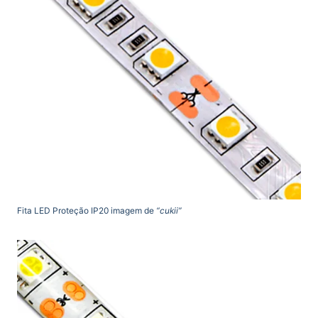
Fita LED Proteção IP20 imagem de
“cukii”