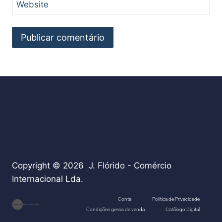
Website
Copyright © 2026 J. Flórido - Comércio
Internacional Lda.
teste
Conta
Política de Privacidade
Condições gerais de venda
Catálogo Digital