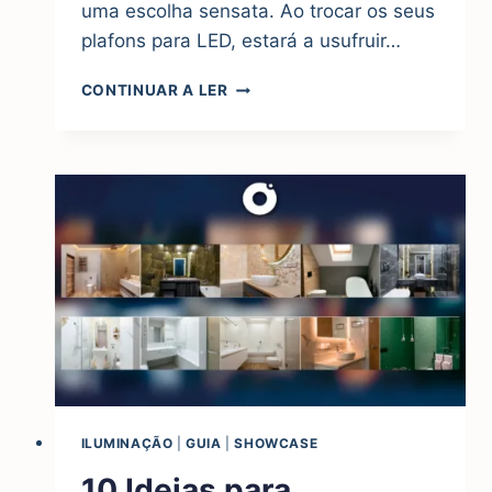
uma escolha sensata. Ao trocar os seus
plafons para LED, estará a usufruir…
TROQUE
CONTINUAR A LER
OS
SEUS
PLAFONS
PARA
LED
ILUMINAÇÃO
|
GUIA
|
SHOWCASE
10 Ideias para