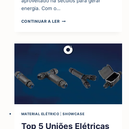
aproveitado há séculos para gerar
energia. Com o…
3
CONTINUAR A LER
VENTOINHAS
EÓLICAS:
ESCOLHA
UMA!
MATERIAL ELÉTRICO
|
SHOWCASE
Top 5 Uniões Elétricas