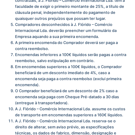
contratuais, a J. Flórido – Comércio Internacional Lda. tem a
faculdade de exigir o primeiro montante de 25%, a título de
cláusula penal, independentemente do pagamento de
quaisquer outros prejuízos que possam ter lugar.
Compradores desconhecidos à J. Flórido – Comércio
Internacional Lda. deverão preencher um formulário da
Empresa aquando a sua primeira encomenda.
A primeira encomenda do Comprador deverá ser paga a
contra reembolso.
Encomendas inferiores a 100€ líquidos serão pagas a contra
reembolso, salvo estipulação em contrário.
Em encomendas superiores a 100€ líquidos, o Comprador
beneficiará de um desconto imediato de 4%, caso a
encomenda seja paga a contra reembolso (exclui primeira
encomenda).
O Comprador beneficiará de um desconto de 2% caso a
encomenda seja paga com Cheque Pré-datado a 30 dias
(entregue à transportadora).
A J. Flórido – Comércio Internacional Lda. assume os custos
de transporte em encomendas superiores a 160€ líquidos.
A J. Flórido – Comércio Internacional Lda. reserva-se o
direito de alterar, sem aviso prévio, as especificações
técnicas, os dados de fabrico, dimensão, designação e