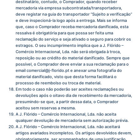
destinatário, contudo, o Comprador, quando receber
mercadoria via empresa subcontratada/transportadora,
deve registar na guia do transportador “Sujeito a verificação”
e deve inspecioná-la logo após a entrega. Mais se informa
que, caso o Comprador receba mercadoria danificada, esta
ressalva é obrigatória para que possa ser feita uma
reclamação do serviço e seja ativado o seguro para cobrir os
estragos. O seu incumprimento implica que a J. Flórido –
Comércio Internacional, Lda. não será obrigada à troca,
reposição ou ao crédito do material danificado. Sempre que
possível, o Comprador deve enviar a sua reclamação para o
email
comercial@j-florido.pt
e anexar uma fotografia do
material danificado, visto que desta forma facilitará o
processo de reembolso ou troca de material.
Em todo o caso não poderão ser aceites reclamações ou
devoluções após o oitavo dia de recebimento da mercadoria,
presumindo-se que, a partir dessa data, o Comprador
aceitou sem reservas a mesma.
A J. Flórido – Comércio Internacional, Lda. não aceita
qualquer devolução de mercadoria sem autorização prévia.
A J. Flórido – Comércio Internacional, Lda. não aceitará
artigos avariados incompletos. Os artigos devolvidos devem,
obrigatoriamente, ser acompanhados de uma justificação