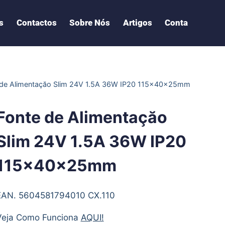
s
Contactos
Sobre Nós
Artigos
Conta
 de Alimentaçăo Slim 24V 1.5A 36W IP20 115x40x25mm
Fonte de Alimentaçăo
Slim 24V 1.5A 36W IP20
115x40x25mm
EAN. 5604581794010 CX.110
Veja Como Funciona
AQUI!