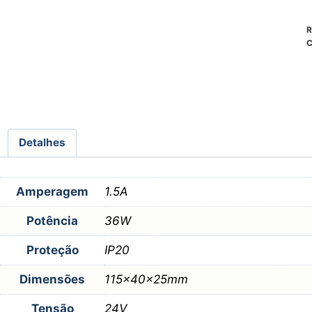
R
C
Detalhes
Amperagem
1.5A
Potência
36W
Proteção
IP20
Dimensões
115x40x25mm
Tensão
24V