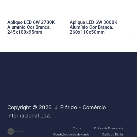
Aplique LED 6W 2700K
Aplique LED 6W 3000K
Alumínio Cor Branca.
Alumínio Cor Branca.
245x100x95mm
260x110x50mm
Copyright © 2026 J. Flórido - Comércio
Internacional Lda.
teste
Conta
Política de Privacidade
Condições gerais de venda
Catálogo Digital