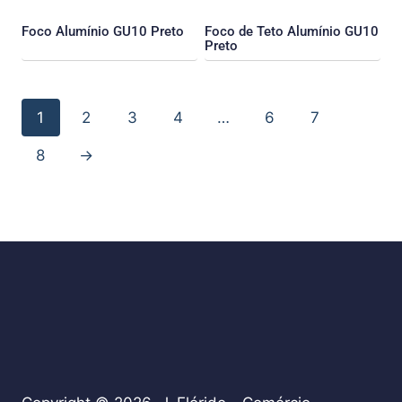
Foco Alumínio GU10 Preto
Foco de Teto Alumínio GU10
Preto
1
2
3
4
…
6
7
8
→