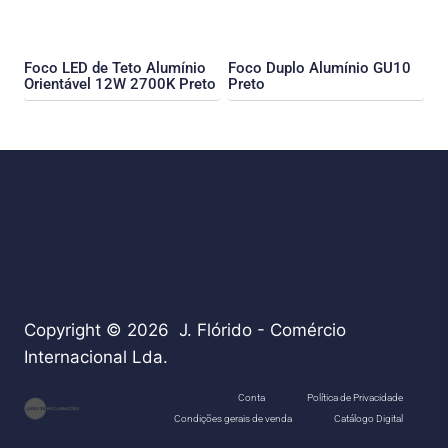
Foco LED de Teto Alumínio
Foco Duplo Alumínio GU10
Orientável 12W 2700K Preto
Preto
Copyright © 2026 J. Flórido - Comércio
Internacional Lda.
teste
Conta
Política de Privacidade
Condições gerais de venda
Catálogo Digital