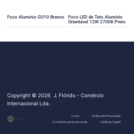
Foco Alumínio GU10 Branco
Foco LED de Teto Alumínio
Orientável 12W 2700K Preto
Copyright © 2026 J. Flórido - Comércio
Internacional Lda.
teste
Conta
Política de Privacidade
Condições gerais de venda
Catálogo Digital