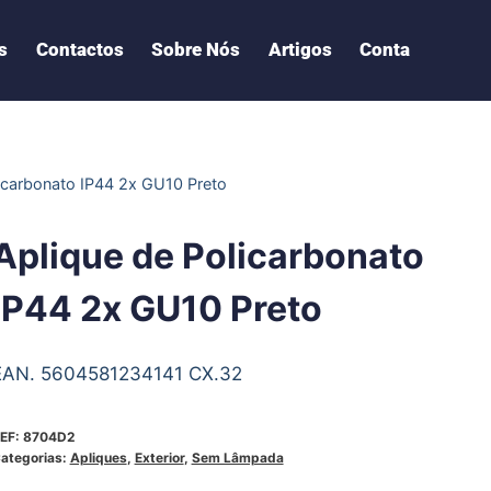
s
Contactos
Sobre Nós
Artigos
Conta
licarbonato IP44 2x GU10 Preto
Aplique de Policarbonato
IP44 2x GU10 Preto
EAN. 5604581234141 CX.32
EF:
8704D2
ategorias:
Apliques
,
Exterior
,
Sem Lâmpada