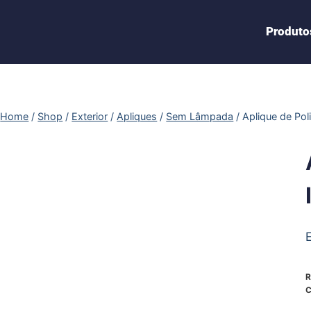
Produto
Home
/
Shop
/
Exterior
/
Apliques
/
Sem Lâmpada
/
Aplique de Po
R
C