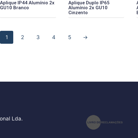
Aplique IP44 Alumínio 2x
Aplique Duplo IP65
GU10 Branco
Alumínio 2x GU10
Cinzento
1
2
3
4
5
→
onal Lda.