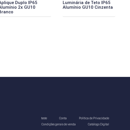
Aplique Duplo IP65
Luminária de Teto IP65
Alumínio 2x GU10
Alumínio GU10 Cinzenta
Branco
teste
Conta
Política de Privacidade
Condições gerais de venda
Catálogo Digital