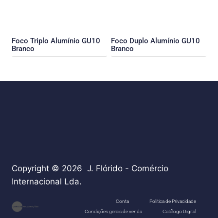
Foco Triplo Alumínio GU10
Foco Duplo Alumínio GU10
Branco
Branco
Copyright © 2026 J. Flórido - Comércio
Internacional Lda.
teste
Conta
Política de Privacidade
Condições gerais de venda
Catálogo Digital