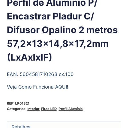
Perfil de Alumínio P/
Encastrar Pladur C/
Difusor Opalino 2 metros
57,2x13x14,8×17,2mm
(LxAxIxIF)
EAN. 5604581710263 cx.100
Veja Como Funciona
AQUI!
REF:
LP01321
Categorias:
Interior
,
Fitas LED
,
Perfil Alumínio
Detalhes