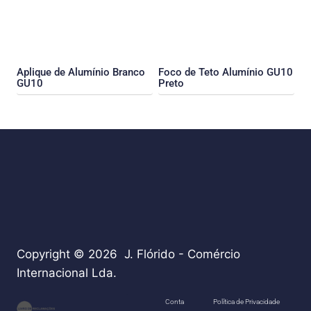
Aplique de Alumínio Branco
Foco de Teto Alumínio GU10
GU10
Preto
Copyright © 2026 J. Flórido - Comércio
Internacional Lda.
teste
Conta
Política de Privacidade