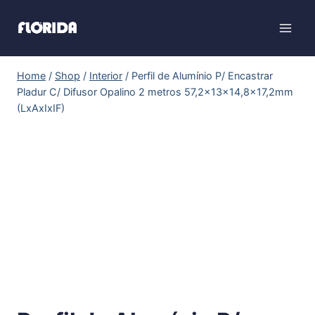
Home
/
Shop
/
Interior
/
Perfil de Alumínio P/ Encastrar
Pladur C/ Difusor Opalino 2 metros 57,2x13x14,8×17,2mm
(LxAxIxIF)