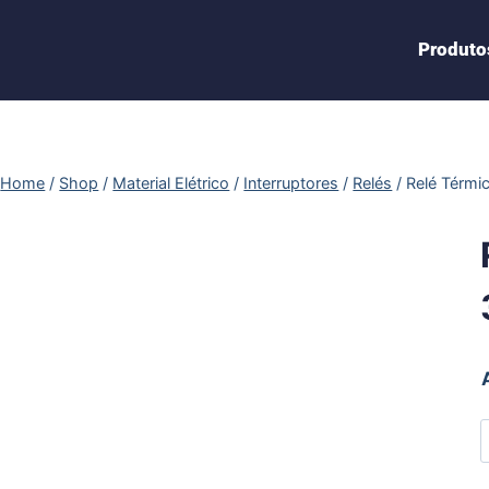
Produto
Home
/
Shop
/
Material Elétrico
/
Interruptores
/
Relés
/
Relé Térmi