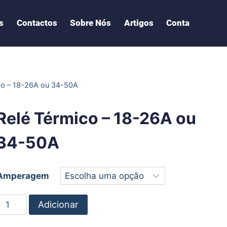
s
Contactos
Sobre Nós
Artigos
Conta
co – 18-26A ou 34-50A
Relé Térmico – 18-26A ou
34-50A
Amperagem
Adicionar