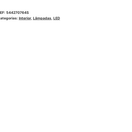
EF:
544270764S
ategorias:
Interior
,
Lâmpadas
,
LED