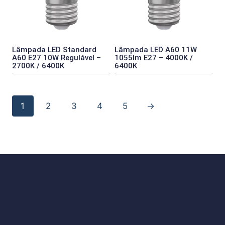
Lâmpada LED Standard
Lâmpada LED A60 11W
A60 E27 10W Regulável –
1055lm E27 – 4000K /
2700K / 6400K
6400K
1
2
3
4
5
→