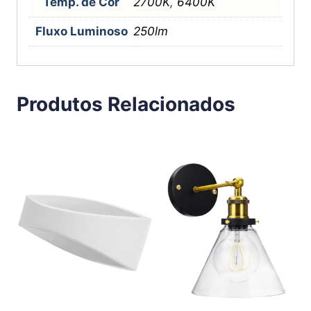
Temp. de Cor
2700K
,
6400K
Fluxo Luminoso
250lm
Produtos Relacionados