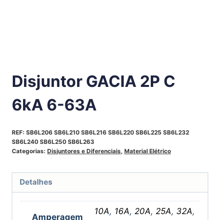
Disjuntor GACIA 2P C
6kA 6-63A
REF:
SB6L206 SB6L210 SB6L216 SB6L220 SB6L225 SB6L232
SB6L240 SB6L250 SB6L263
Categorias:
Disjuntores e Diferenciais
,
Material Elétrico
Detalhes
10A
,
16A
,
20A
,
25A
,
32A
,
Amperagem