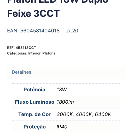
Feixe 3CCT
EAN. 5604581404018 cx.20
REF:
453118CCT
Categorias:
Interior
,
Plafons
Detalhes
Potência
18W
Fluxo Luminoso
1800lm
Temp. de Cor
3000K
,
4000K
,
6400K
Proteção
IP40