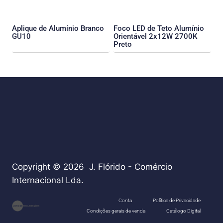
Aplique de Alumínio Branco
Foco LED de Teto Alumínio
GU10
Orientável 2x12W 2700K
Preto
Copyright © 2026 J. Flórido - Comércio
Internacional Lda.
teste
Conta
Política de Privacidade
Condições gerais de venda
Catálogo Digital