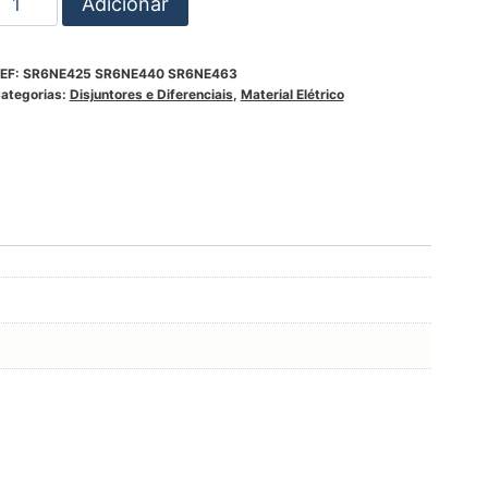
Adicionar
EF:
SR6NE425 SR6NE440 SR6NE463
ategorias:
Disjuntores e Diferenciais
,
Material Elétrico