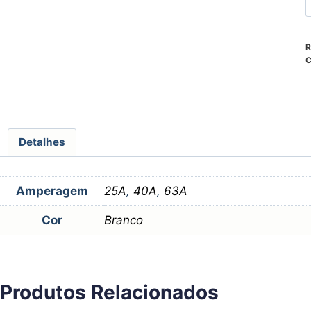
R
C
Detalhes
Amperagem
25A
,
40A
,
63A
Cor
Branco
Produtos Relacionados