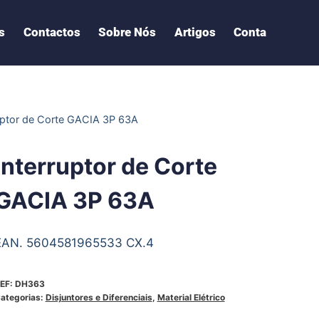
s
Contactos
Sobre Nós
Artigos
Conta
uptor de Corte GACIA 3P 63A
Interruptor de Corte
GACIA 3P 63A
EAN. 5604581965533 CX.4
EF:
DH363
ategorias:
Disjuntores e Diferenciais
,
Material Elétrico