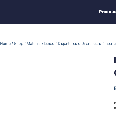
Produto
Home
/
Shop
/
Material Elétrico
/
Disjuntores e Diferenciais
/
Interr
R
C