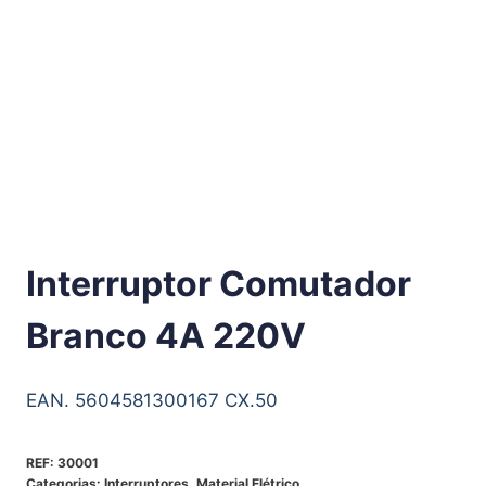
Interruptor Comutador
Branco 4A 220V
EAN. 5604581300167 CX.50
REF:
30001
Categorias:
Interruptores
,
Material Elétrico