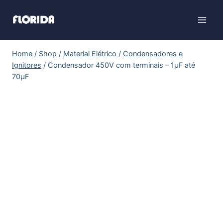
Home
/
Shop
/
Material Elétrico
/
Condensadores e
Ignitores
/
Condensador 450V com terminais – 1µF até
70µF