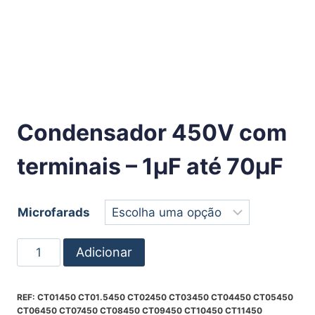
Condensador 450V com
terminais – 1µF até 70µF
Microfarads
Adicionar
REF:
CT01450 CT01.5450 CT02450 CT03450 CT04450 CT05450
CT06450 CT07450 CT08450 CT09450 CT10450 CT11450