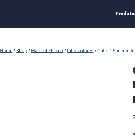
Produto
Home
/
Shop
/
Material Elétrico
/
Interruptores
/
Cabo 1.5m com Int
R