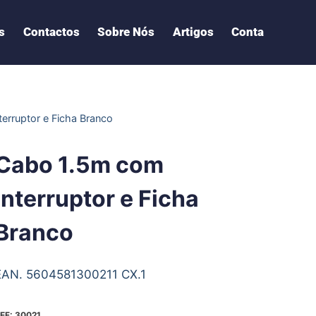
s
Contactos
Sobre Nós
Artigos
Conta
erruptor e Ficha Branco
Cabo 1.5m com
Interruptor e Ficha
Branco
EAN. 5604581300211 CX.1
EF:
30021