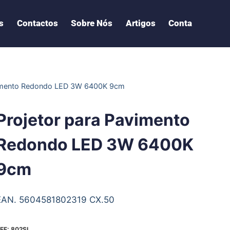
s
Contactos
Sobre Nós
Artigos
Conta
vimento Redondo LED 3W 6400K 9cm
Projetor para Pavimento
Redondo LED 3W 6400K
9cm
EAN. 5604581802319 CX.50
EF:
802SI