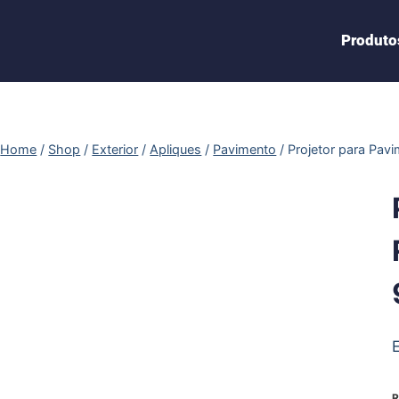
Produto
Home
/
Shop
/
Exterior
/
Apliques
/
Pavimento
/
Projetor para Pa
R