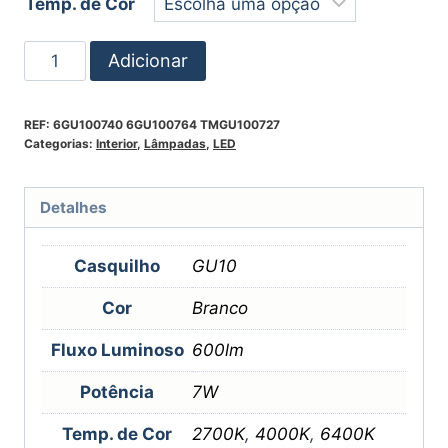
Temp. de Cor
Adicionar
REF:
6GU100740 6GU100764 TMGU100727
Categorias:
Interior
,
Lâmpadas
,
LED
Detalhes
Casquilho
GU10
Cor
Branco
Fluxo Luminoso
600lm
Potência
7W
Temp. de Cor
2700K
,
4000K
,
6400K