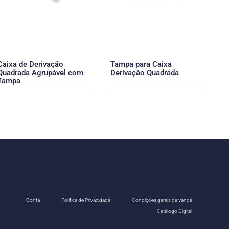
Caixa de Derivaçăo
Tampa para Caixa
Quadrada Agrupável com
Derivaçăo Quadrada
Tampa
Conta
Política de Privacidade
Condições gerais de venda
Catálogo Digital