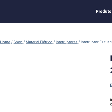
Produto
Home
/
Shop
/
Material Elétrico
/
Interruptores
/
Interruptor Flutua
R
C