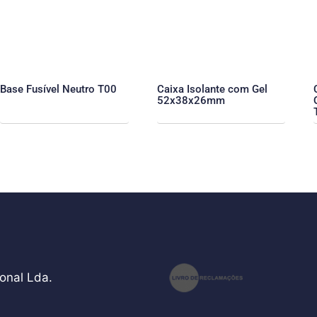
Base Fusível Neutro T00
Caixa Isolante com Gel
52x38x26mm
onal Lda.
teste