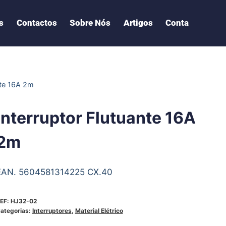
s
Contactos
Sobre Nós
Artigos
Conta
nte 16A 2m
Interruptor Flutuante 16A
2m
EAN. 5604581314225 CX.40
EF:
HJ32-02
ategorias:
Interruptores
,
Material Elétrico