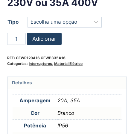
230V ou 35A 400V
Tipo
Adicionar
REF:
CFWP120A16 CFWP335A16
Categorias:
Interruptores
,
Material Elétrico
Detalhes
Amperagem
20A
,
35A
Cor
Branco
Potência
IP56