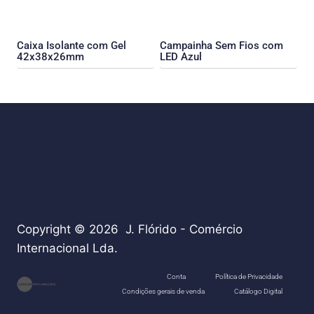
Caixa Isolante com Gel
Campainha Sem Fios com
42x38x26mm
LED Azul
Copyright © 2026 J. Flórido - Comércio
Internacional Lda.
teste
Conta
Política de Privacidade
Condições gerais de venda
Catálogo Digital