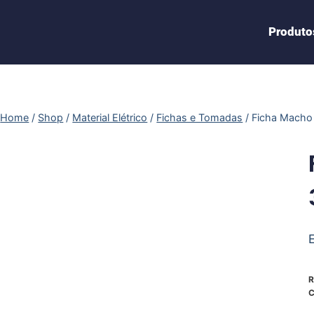
Produto
Home
/
Shop
/
Material Elétrico
/
Fichas e Tomadas
/
Ficha Macho 
R
C