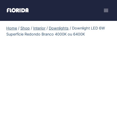
Home
/
Shop
/
Interior
/
Downlights
/
Downlight LED 6W
Superfície Redondo Branco 4000K ou 6400K