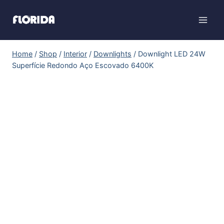
Home
/
Shop
/
Interior
/
Downlights
/
Downlight LED 24W
Superfície Redondo Aço Escovado 6400K