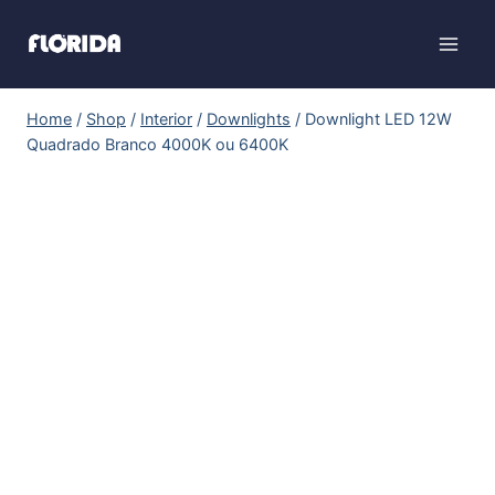
Home
/
Shop
/
Interior
/
Downlights
/
Downlight LED 12W
Quadrado Branco 4000K ou 6400K