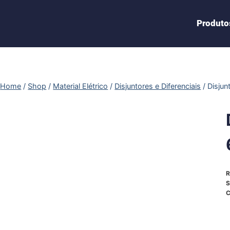
Produto
Home
/
Shop
/
Material Elétrico
/
Disjuntores e Diferenciais
/
Disju
R
S
C