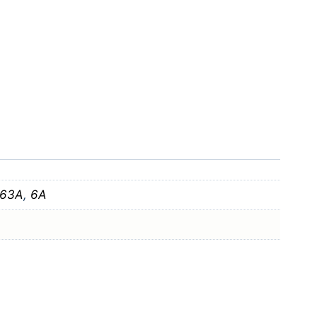
63A
,
6A