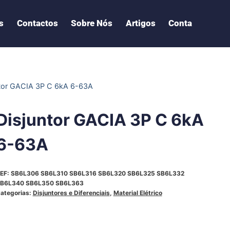
s
Contactos
Sobre Nós
Artigos
Conta
ntor GACIA 3P C 6kA 6-63A
Disjuntor GACIA 3P C 6kA
6-63A
EF:
SB6L306 SB6L310 SB6L316 SB6L320 SB6L325 SB6L332
B6L340 SB6L350 SB6L363
ategorias:
Disjuntores e Diferenciais
,
Material Elétrico