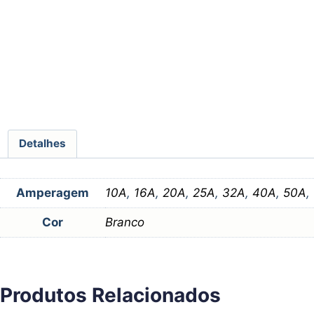
Detalhes
Amperagem
10A
,
16A
,
20A
,
25A
,
32A
,
40A
,
50A
,
Cor
Branco
Produtos Relacionados