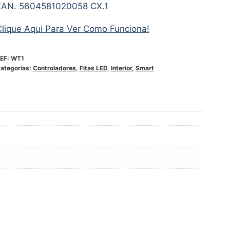
EAN. 5604581020058 CX.1
Clique Aqui Para Ver Como Funciona!
EF:
WT1
ategorias:
Controladores
,
Fitas LED
,
Interior
,
Smart