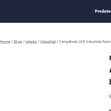
Produto
Home
/
Shop
/
Interior
/
Industrial
/
Campânula LED Industrial Alum
R