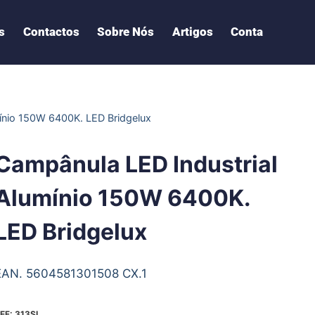
s
Contactos
Sobre Nós
Artigos
Conta
ínio 150W 6400K. LED Bridgelux
Campânula LED Industrial
Alumínio 150W 6400K.
LED Bridgelux
EAN. 5604581301508 CX.1
EF:
313SI