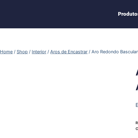
Produto
Home
/
Shop
/
Interior
/
Aros de Encastrar
/
Aro Redondo Basculan
R
C