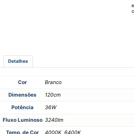
R
C
Detalhes
Cor
Branco
Dimensões
120cm
Potência
36W
Fluxo Luminoso
3240lm
Temp. de Cor
4000K
,
6400K