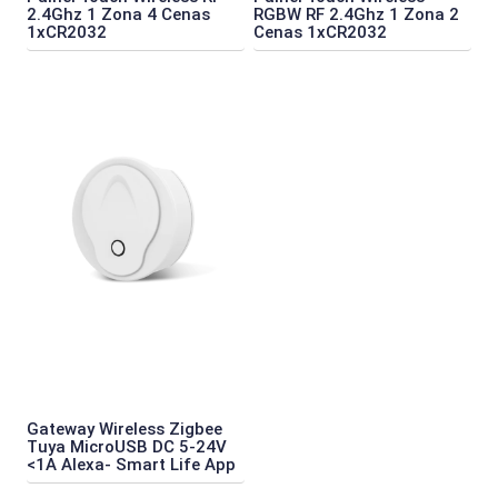
2.4Ghz 1 Zona 4 Cenas
RGBW RF 2.4Ghz 1 Zona 2
1xCR2032
Cenas 1xCR2032
Gateway Wireless Zigbee
Tuya MicroUSB DC 5-24V
<1A Alexa- Smart Life App