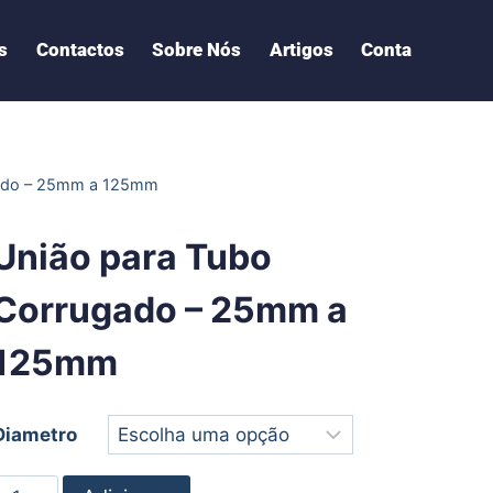
s
Contactos
Sobre Nós
Artigos
Conta
gado – 25mm a 125mm
União para Tubo
Corrugado – 25mm a
125mm
Diametro