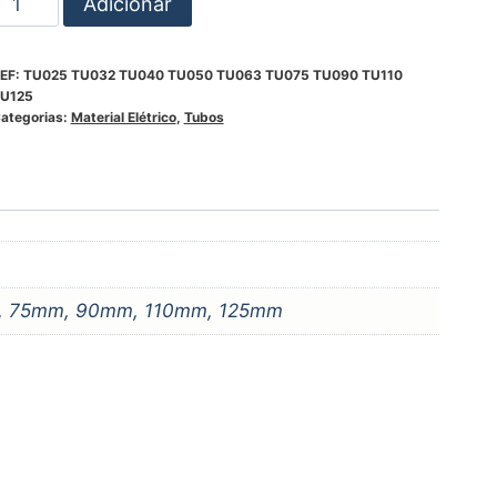
Adicionar
EF:
TU025 TU032 TU040 TU050 TU063 TU075 TU090 TU110
U125
ategorias:
Material Elétrico
,
Tubos
 75mm, 90mm, 110mm, 125mm