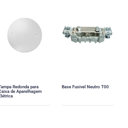
Tampa Redonda para
Base Fusível Neutro T00
Caixa de Aparelhagem
Elétrica