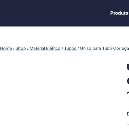
Produto
Home
/
Shop
/
Material Elétrico
/
Tubos
/
União para Tubo Corru