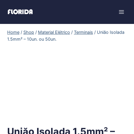
Home
/
Shop
/
Material Elétrico
/
Terminais
/
Uniăo Isolada
1.5mm² – 10un. ou 50un.
Uniăo Isolada 1.5mm² –