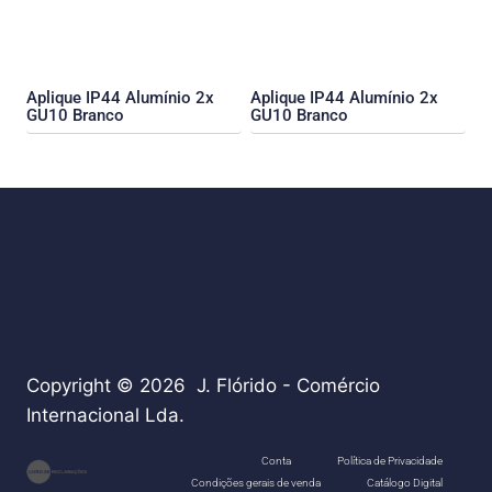
Aplique IP44 Alumínio 2x
Aplique IP44 Alumínio 2x
GU10 Branco
GU10 Branco
Copyright © 2026 J. Flórido - Comércio
Internacional Lda.
teste
Conta
Política de Privacidade
Condições gerais de venda
Catálogo Digital