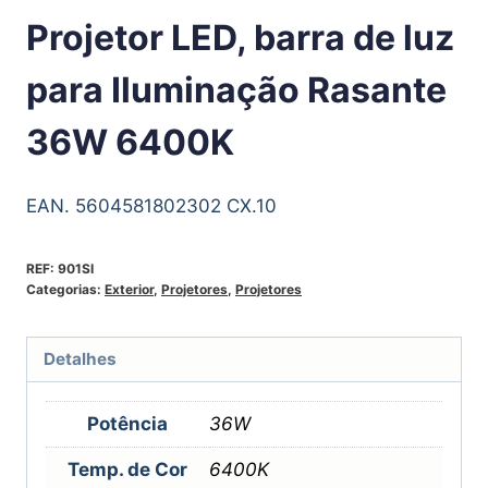
Projetor LED, barra de luz
para Iluminação Rasante
36W 6400K
EAN. 5604581802302 CX.10
REF:
901SI
Categorias:
Exterior
,
Projetores
,
Projetores
Detalhes
Potência
36W
Temp. de Cor
6400K