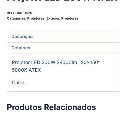
REF:
10400526
Categorias:
Projetores
,
Exterior
,
Projetores
Descrição
Detalhes
Projetor LED 200W 28000lm 120×150º
5000K ATEX
Caixa: 1
Produtos Relacionados