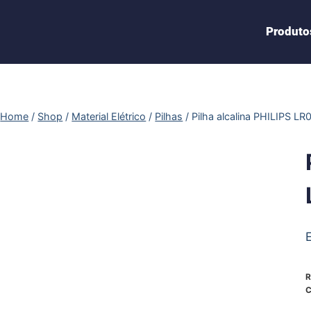
Produto
Home
/
Shop
/
Material Elétrico
/
Pilhas
/
Pilha alcalina PHILIPS LR
R
C