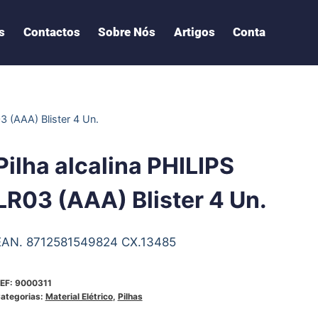
s
Contactos
Sobre Nós
Artigos
Conta
03 (AAA) Blister 4 Un.
Pilha alcalina PHILIPS
LR03 (AAA) Blister 4 Un.
EAN. 8712581549824 CX.13485
EF:
9000311
ategorias:
Material Elétrico
,
Pilhas