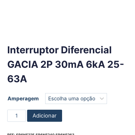
Interruptor Diferencial
GACIA 2P 30mA 6kA 25-
63A
Amperagem
Adicionar
REF:
SR6NE225 SR6NE240 SR6NE263