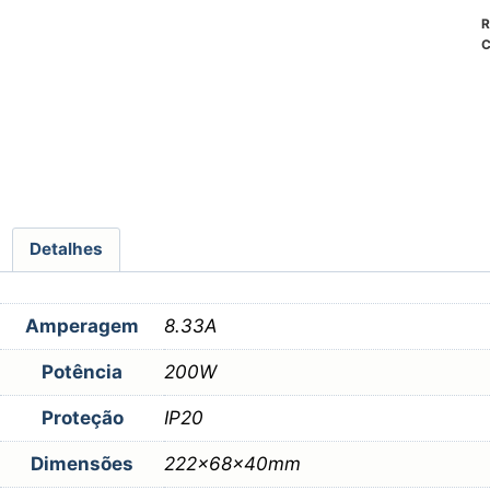
R
C
Detalhes
Amperagem
8.33A
Potência
200W
Proteção
IP20
Dimensões
222x68x40mm