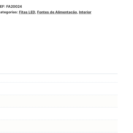
EF:
FA20024
ategorias:
Fitas LED
,
Fontes de Alimentação
,
Interior