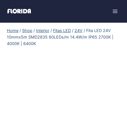
Home
/
Shop
/
Interior
/
Fitas LED
/
24V
/
Fita LED 24V
10mmx5m SMD2835 60LEDs/m 14.4W/m IP65 2700K |
4000K | 6400K