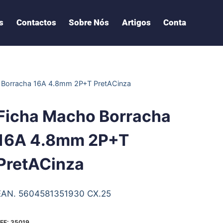
s
Contactos
Sobre Nós
Artigos
Conta
 Borracha 16A 4.8mm 2P+T PretACinza
Ficha Macho Borracha
16A 4.8mm 2P+T
PretACinza
EAN. 5604581351930 CX.25
EF:
35019