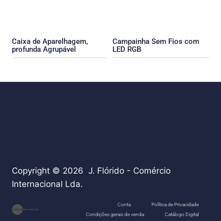
Caixa de Aparelhagem,
Campainha Sem Fios com
profunda Agrupável
LED RGB
Copyright © 2026 J. Flórido - Comércio
Internacional Lda.
teste
Conta
Política de Privacidade
Condições gerais de venda
Catálogo Digital