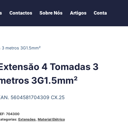
s
Contactos
Sobre Nós
Artigos
Conta
s 3 metros 3G1.5mm²
Extensăo 4 Tomadas 3
metros 3G1.5mm²
EAN. 5604581704309 CX.25
EF:
704300
ategorias:
Extensões
,
Material Elétrico