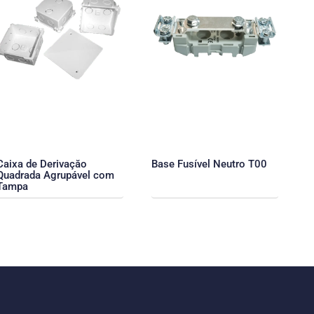
Caixa de Derivaçăo
Base Fusível Neutro T00
Quadrada Agrupável com
Tampa