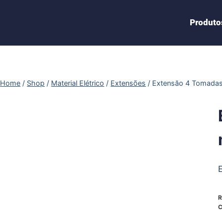
Produto
Home
/
Shop
/
Material Elétrico
/
Extensões
/
Extensăo 4 Tomada
R
C